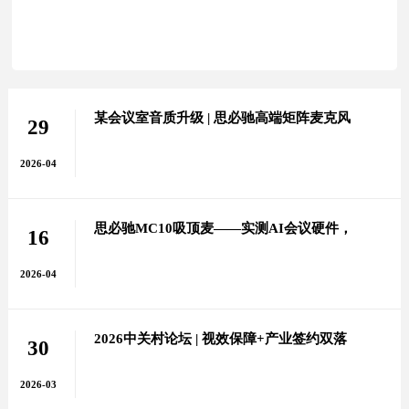
某会议室音质升级 | 思必驰高端矩阵麦克风
29
调试圆满完成！
2026-04
思必驰MC10吸顶麦——实测AI会议硬件，
16
沉浸式体验
2026-04
2026中关村论坛 | 视效保障+产业签约双落
30
地 ，彰显“海淀智造”创新力量
2026-03