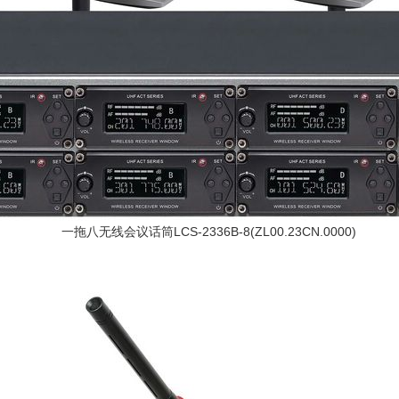
一拖八无线会议话筒LCS-2336B-8(ZL00.23CN.0000)