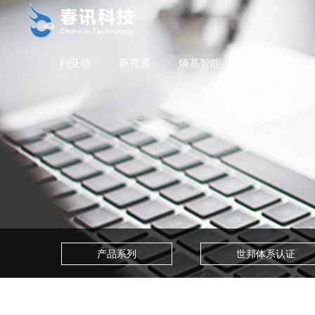
利亚德
新视通
熵基智能
迪士普
产品系列
世邦体系认证